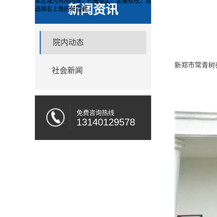
本区域为共用内容，已被锁定！如需修改，请
新闻资讯
选择右上角的
解锁键。
院内动态
新郑市常青树
社会新闻
免费咨询热线
13140129578